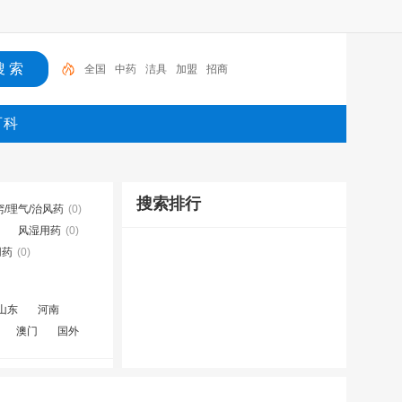
全国
中药
洁具
加盟
招商
百科
搜索排行
窍/理气/治风药
(0)
风湿用药
(0)
用药
(0)
山东
河南
澳门
国外