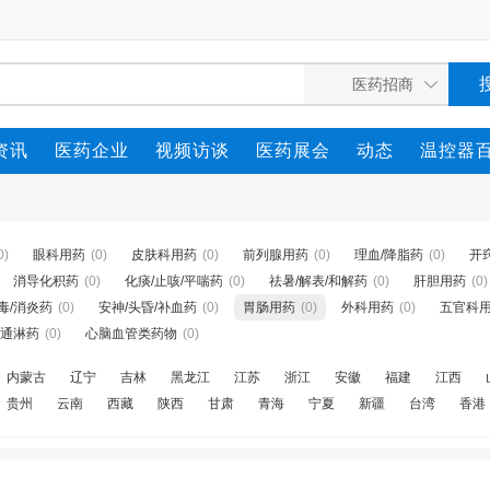
资讯
医药企业
视频访谈
医药展会
动态
温控器
0)
眼科用药
(0)
皮肤科用药
(0)
前列腺用药
(0)
理血/降脂药
(0)
开
消导化积药
(0)
化痰/止咳/平喘药
(0)
祛暑/解表/和解药
(0)
肝胆用药
(0)
毒/消炎药
(0)
安神/头昏/补血药
(0)
胃肠用药
(0)
外科用药
(0)
五官科
通淋药
(0)
心脑血管类药物
(0)
内蒙古
辽宁
吉林
黑龙江
江苏
浙江
安徽
福建
江西
贵州
云南
西藏
陕西
甘肃
青海
宁夏
新疆
台湾
香港