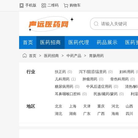
手机版
二维码
购物车
首页
医药招商
医药代理
药品展示
医药
首页
>
医药招商
>
中药产品
>
胃肠用药
行业
扶正药
(0)
泻下/固涩/温里药
(0)
妇科用药
(
儿科用药
(1)
肿瘤用药
(0)
骨伤科用药
(0)
糖尿病用药
(0)
中风后遗症用药
(0)
清热/解
耳鼻咽喉口腔科
(0)
民族/藏药/蒙药
(0)
利湿
地区
北京
上海
天津
重庆
河北
山西
湖北
湖南
广东
广西
海南
四川