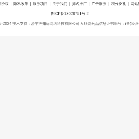
用协议
|
隐私政策
|
服务项目
|
关于我们
|
排名推广
|
广告服务
|
积分换礼
|
网站
鲁ICP备18028751号-2
09-2024 技术支持：济宁声知远网络科技有限公司 互联网药品信息证书编号：(鲁)经营性-2