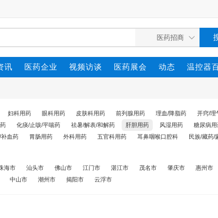
资讯
医药企业
视频访谈
医药展会
动态
温控器
妇科用药
眼科用药
皮肤科用药
前列腺用药
理血/降脂药
开窍/理
药
化痰/止咳/平喘药
祛暑/解表/和解药
肝胆用药
风湿用药
糖尿病用
/补血药
胃肠用药
外科用药
五官科用药
耳鼻咽喉口腔科
民族/藏药/
珠海市
汕头市
佛山市
江门市
湛江市
茂名市
肇庆市
惠州市
中山市
潮州市
揭阳市
云浮市