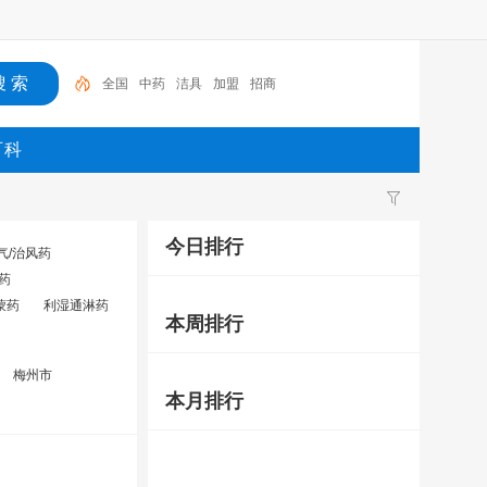
全国
中药
洁具
加盟
招商
百科
今日排行
气/治风药
药
蒙药
利湿通淋药
本周排行
梅州市
本月排行