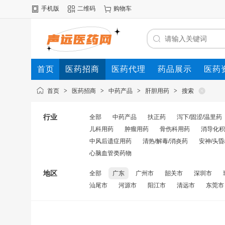
手机版
二维码
购物车
首页
医药招商
医药代理
药品展示
医药
首页
>
医药招商
>
中药产品
>
肝胆用药
>
搜索
行业
全部
中药产品
扶正药
泻下/固涩/温里药
儿科用药
肿瘤用药
骨伤科用药
消导化积
中风后遗症用药
清热/解毒/消炎药
安神/头昏
心脑血管类药物
地区
全部
广东
广州市
韶关市
深圳市
汕尾市
河源市
阳江市
清远市
东莞市