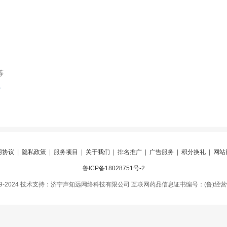
等
索
用协议
|
隐私政策
|
服务项目
|
关于我们
|
排名推广
|
广告服务
|
积分换礼
|
网站
鲁ICP备18028751号-2
09-2024 技术支持：济宁声知远网络科技有限公司 互联网药品信息证书编号：(鲁)经营性-2