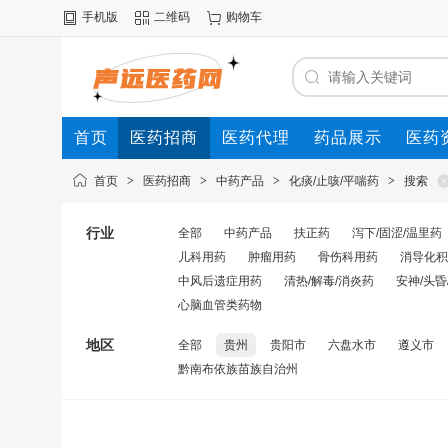
手机版
二维码
购物车
首页
医药招商
医药代理
药品展示
医药
首页
>
医药招商
>
中药产品
>
化痰/止咳/平喘药
>
搜索
行业
全部
中药产品
扶正药
泻下/固涩/温里药
儿科用药
肿瘤用药
骨伤科用药
消导化积
中风后遗症用药
清热/解毒/消炎药
安神/头昏
心脑血管类药物
地区
全部
贵州
贵阳市
六盘水市
遵义市
黔南布依族苗族自治州