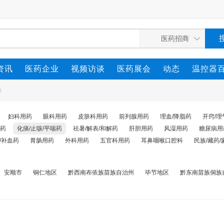
资讯
医药企业
视频访谈
医药展会
动态
温控器
妇科用药
眼科用药
皮肤科用药
前列腺用药
理血/降脂药
开窍/理
药
化痰/止咳/平喘药
祛暑/解表/和解药
肝胆用药
风湿用药
糖尿病用
/补血药
胃肠用药
外科用药
五官科用药
耳鼻咽喉口腔科
民族/藏药/
安顺市
铜仁地区
黔西南布依族苗族自治州
毕节地区
黔东南苗族侗族