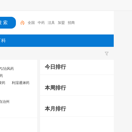
全国
中药
洁具
加盟
招商
百科
今日排行
气/治风药
药
蒙药
利湿通淋药
本周排行
自治州
本月排行