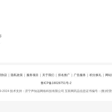
等
索
用协议
|
隐私政策
|
服务项目
|
关于我们
|
排名推广
|
广告服务
|
积分换礼
|
网站
鲁ICP备18028751号-2
09-2024 技术支持：济宁声知远网络科技有限公司 互联网药品信息证书编号：(鲁)经营性-2