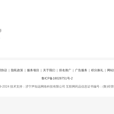
等
索
用协议
|
隐私政策
|
服务项目
|
关于我们
|
排名推广
|
广告服务
|
积分换礼
|
网站
鲁ICP备18028751号-2
09-2024 技术支持：济宁声知远网络科技有限公司 互联网药品信息证书编号：(鲁)经营性-2