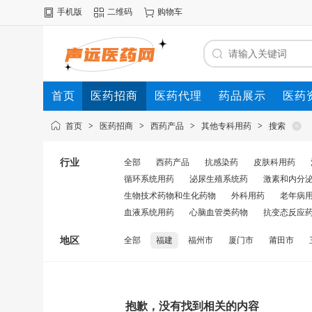
手机版
二维码
购物车
首页
医药招商
医药代理
药品展示
医药
首页
>
医药招商
>
西药产品
>
其他专科用药
>
搜索
行业
全部
西药产品
抗感染药
皮肤科用药
循环系统用药
泌尿生殖系统药
激素和内分
生物技术药物和生化药物
外科用药
老年病
血液系统用药
心脑血管类药物
抗变态反应
地区
全部
福建
福州市
厦门市
莆田市
抱歉，没有找到相关的内容