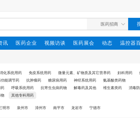
资讯
医药企业
视频访谈
医药展会
动态
温控器
消化系统用药
免疫系统用药
微量元素、矿物质及其它营养药
妇科用药
泌功能调节药
抗肿瘤药
糖尿病用药
神经系统用药
氨基酸类药物
用药
呼吸系统用药
抗寄生虫病药物
解毒药及其他
维生素类药
消毒防
药物
其他专科用药
三明市
泉州市
漳州市
南平市
龙岩市
宁德市